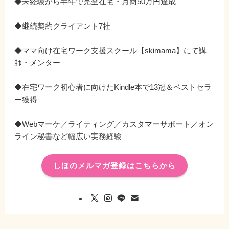
◆未経験から半年で完全在宅・月商50万円達成
◆継続契約クライアント7社
◆ママ向け在宅ワーク支援スクール【skimama】にて講
師・メンター
◆在宅ワーク初心者に向けたKindle本で13冠＆ベストセラ
ー獲得
◆Webマーケ／ライティング／カスタマーサポート／オン
ライン秘書など幅広い実務経験
しほのメルマガ登録はこちらから